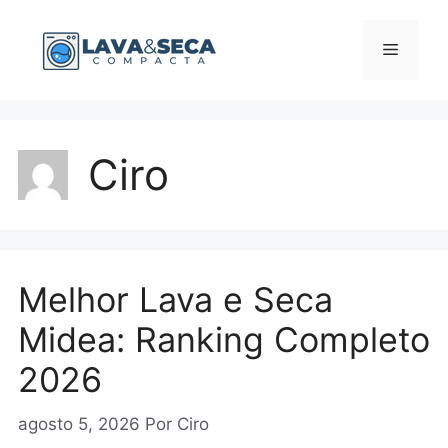
Pular
para
Menu
o
conteúdo
Ciro
Melhor Lava e Seca
Midea: Ranking Completo
2026
agosto 5, 2026
Por
Ciro